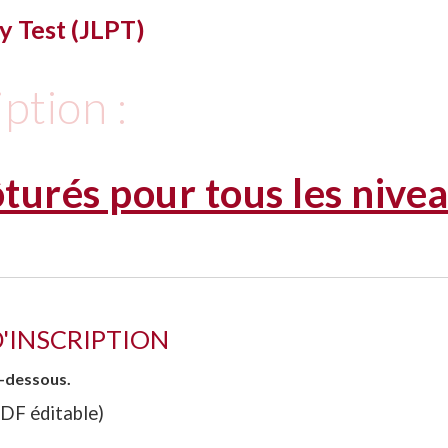
y Test (JLPT)
iption :
ôturés pour tous les nive
D'INSCRIPTION
ci-dessous.
PDF éditable)