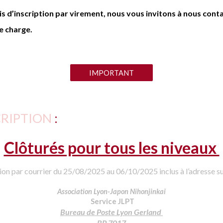
ais d’inscription par virement, nous vous invitons à nous cont
re charge.
IMPORTANT
CRIPTION
:
Clôturés pour tous les niveaux
tion par courrier du
25
/08/202
5
au
06
/
10
/202
5
inclus à l’adresse s
Association Lyon-Japon Nihonjinkai
Service JLPT
Bureau de Poste Lyon Gerland
BP 7017