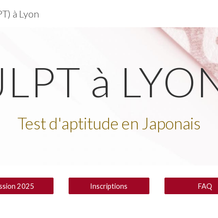
PT) à Lyon
ip to main content
Skip to navigat
JLPT à LYO
Test d'aptitude en Japonais
ssion 2025
Inscriptions
FAQ