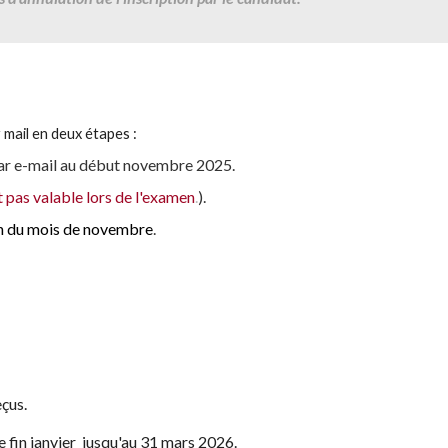
mail en deux étapes :
ar
e-mail
au
début novembre
202
5
.
 pas valable lors de l'examen
.
).
fin du mois de novembre
.
eçus.
e fin janvier jusqu
'au 31 mars
202
6
.