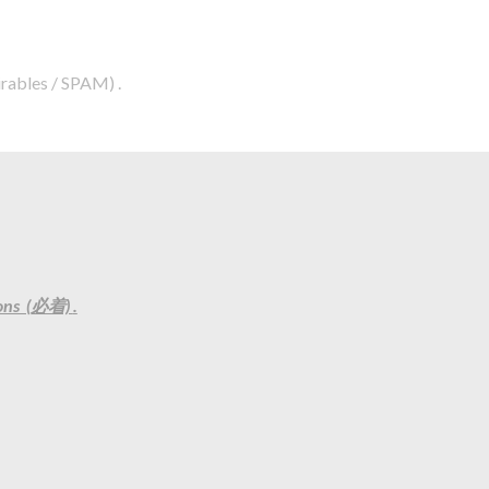
irables / SPAM) .
ptions (必着)
.