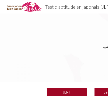
Test d'aptitude en japonais (JL
Sk
JLPT
Se