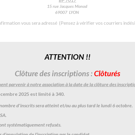
15 rue Jacques Monod
69007 LYON
onfirmation vous sera adressé (Pensez à vérifier vos courriers indés
ATTENTION !!
Clôture des inscriptions :
Clôturés
ent parvenir à notre association à
la date de la clôture des inscri
écembre
202
5
est limité à
3
40
.
 nombre d'inscrits sera atteint
et/ou au plus tard le
lun
di
6
octo
bre.
NSA.
eront systématiquement refusés.
d’annulation de l’inscription
par le candidat.