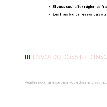
Si vous souhaitez régler les fr
L
es frais bancaires sont à vot
III.
ENVOI DU DOSSIER D’INS
Veuillez nous faire parvenir votre dossier d’inscrip