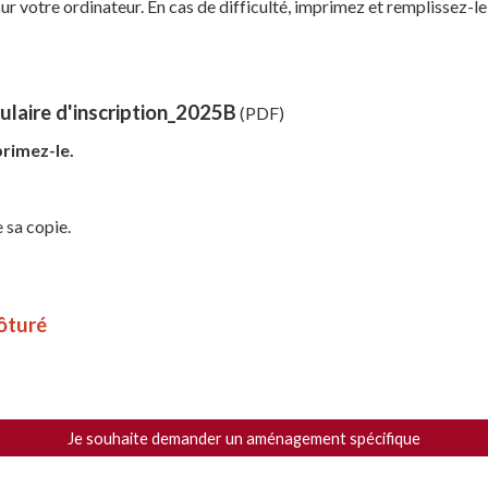
ur votre ordinateur. En cas de difficulté, imprimez et remplissez-l
ulaire d'inscription_2025B
(PDF)
primez-le.
e sa copie.
ôturé
Je souhaite demander un aménagement spécifique