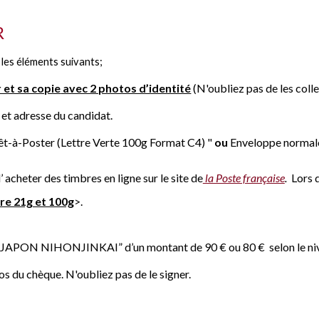
R
 les éléments suivants;
 et sa copie
avec 2 photos d’identité
(N'oubliez pas de les colle
 et adresse du candidat
.
êt-à-Poster (Lettre Verte 100g Format C4) "
ou
Enveloppe normal
’ acheter des timbres en ligne sur le site de
la Poste française
.
Lors 
tre 21g et 100g
>.
ON-JAPON NIHONJINKAI”
d’un montant de
90
€ ou
80
€
selon le n
s du chèque. N'oubliez pas de le signer.