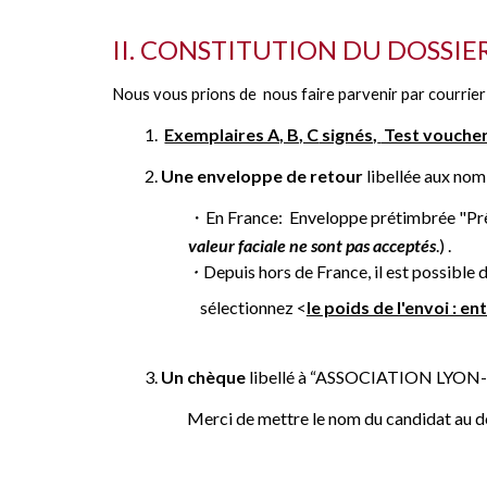
II. CONSTITUTION DU DOSSIE
Nous vous prions de nous faire parvenir par courrier
1.
Exemplaires A, B, C
signés,
Test voucher
2
.
Une enveloppe de retour
libellée aux nom
・En France:
Enveloppe prétimbrée "
Pr
valeur faciale ne sont pas acceptés
.)
.
・
Depuis hors de France, il est possible d
sélectionnez <
le poids de l'envoi : en
3
.
Un chèque
libellé à “ASSOCIATION LY
Merci de mettre le nom du candidat au do